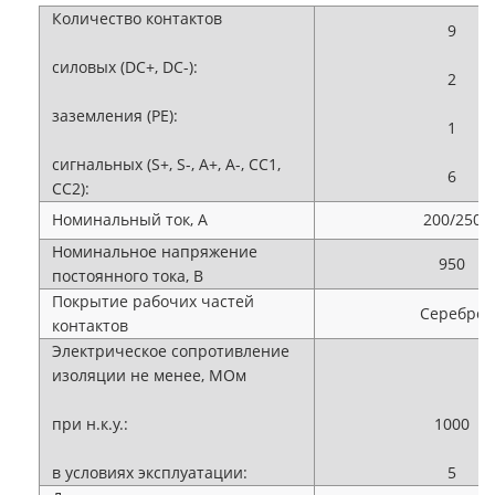
Количество контактов
9
силовых (DC+, DC-):
2
заземления (PE):
1
сигнальных (S+, S-, A+, A-, CC1,
6
CC2):
Номинальный ток, А
200/250
Номинальное напряжение
950
постоянного тока, В
Покрытие рабочих частей
Серебро
контактов
Электрическое сопротивление
изоляции не менее, МОм
при н.к.у.:
1000
в условиях эксплуатации:
5