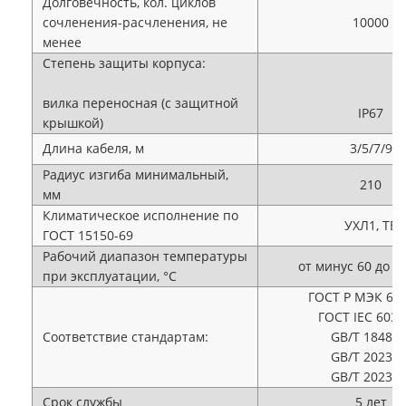
Долговечность, кол. циклов
сочленения-расчленения, не
10000
менее
Степень защиты корпуса:
вилка переносная (с защитной
IP67
крышкой)
Длина кабеля, м
3/5/7/9
Радиус изгиба минимальный,
210
мм
Климатическое исполнение по
УХЛ1, TB
ГОСТ 15150-69
Рабочий диапазон температуры
от минус 60 до п
при эксплуатации, °С
ГОСТ Р МЭК 628
ГОСТ IEC 6030
Соответствие стандартам:
GB/T 18487.
GB/T 20234.
GB/T 20234.
Срок службы
5 лет